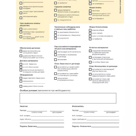
имени Свердлова
Красный Бор
Кузнечное
Кузьмоловский
Лебяжье
Лесогорский
Мга
Назия
Никольский
Новоселье