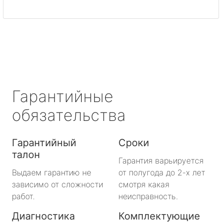
Светогорск
Сертолово
Сланцы
Сосновый Бор
Гарантийные
Сясьстрой
обязательства
Тихвин
Гарантийный
Сроки
талон
Тосно
Гарантия варьируется
Выдаем гарантию не
от полугода до 2-х лет
Шлиссельбург
зависимо от сложности
смотря какая
работ.
неисправность.
Большая Ижора
Диагностика
Комплектующие