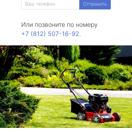
Отправить
Белоостров
Или позвоните по номеру
Молодежное
+7 (812) 507-16-92
.
Солнечное
Комарово
Усть-Ижора
Саперный
Петро-Славянка
Тярлево
Смолячково