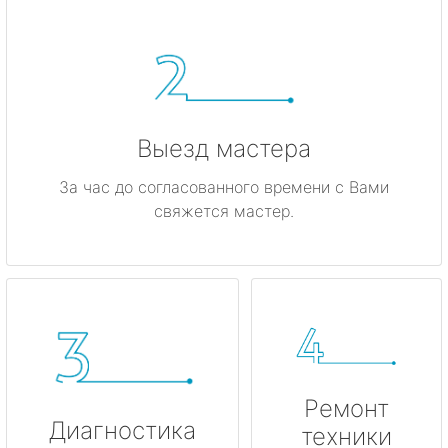
Ивангород
Каменногорск
Кингисепп
Выезд мастера
Кириши
За час до согласованного времени с Вами
свяжется мастер.
Кировск
Коммунар
Кудрово
Лодейное Поле
Ремонт
Луга
Диагностика
техники