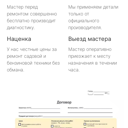
Будогощь
Мастер перед
Мы применяем детали
ремонтом совершенно
только от
Важины
бесплатно производит
официального
диагностику.
производителя.
Виллози
Наценка
Выезд мастера
Вознесенье
У нас честные цены за
Мастер оперативно
ремонт садовой и
приезжает к месту
Вырица
бензиновой техники без
назначения в течении
обмана.
часа.
Дружная Горка
Дубровка
Ефимовский
имени Морозова