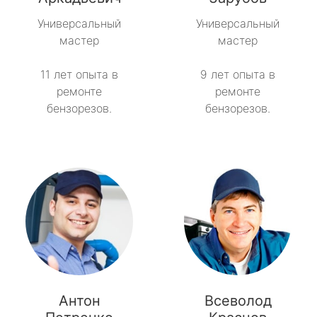
Универсальный
Универсальный
Тайцы
мастер
мастер
Токсово
11 лет опыта в
9 лет опыта в
ремонте
ремонте
Толмачёво
бензорезов.
бензорезов.
Ульяновка
Фёдоровское
Форносово
Янино-1
Антон
Всеволод