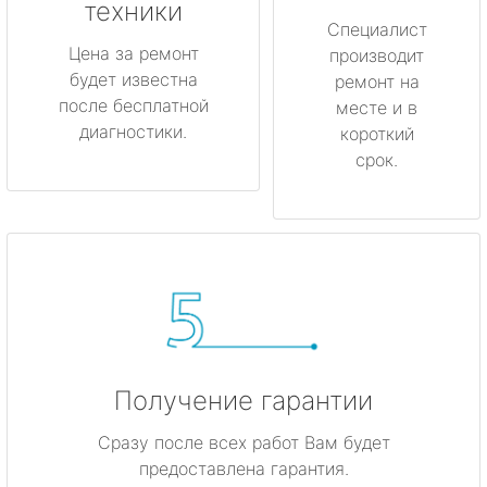
техники
Любань
Специалист
Цена за ремонт
производит
будет известна
Мурино
ремонт на
после бесплатной
месте и в
диагностики.
короткий
Никольское
срок.
Новая Ладога
Отрадное
Пикалёво
Подпорожье
Получение гарантии
Приморск
Сразу после всех работ Вам будет
Приозерск
предоставлена гарантия.