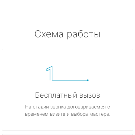
Ушково
Серово
Схема работы
Бокситогорск
Волосово
Волхов
Всеволожск
Бесплатный вызов
Выборг
На стадии звонка договариваемся с
временем визита и выбора мастера.
Высоцк
Гатчина