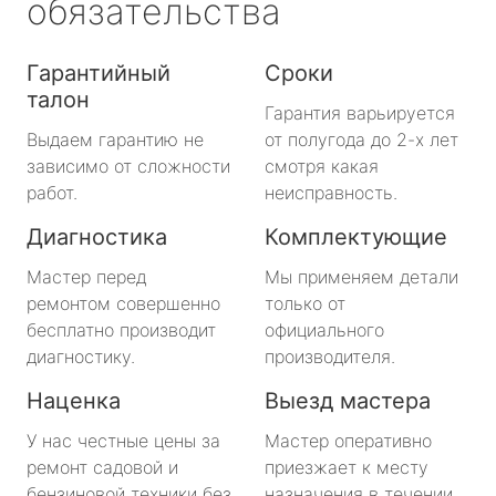
обязательства
Гарантийный
Сроки
талон
Гарантия варьируется
Выдаем гарантию не
от полугода до 2-х лет
зависимо от сложности
смотря какая
работ.
неисправность.
Диагностика
Комплектующие
Мастер перед
Мы применяем детали
ремонтом совершенно
только от
бесплатно производит
официального
диагностику.
производителя.
Наценка
Выезд мастера
У нас честные цены за
Мастер оперативно
ремонт садовой и
приезжает к месту
бензиновой техники без
назначения в течении