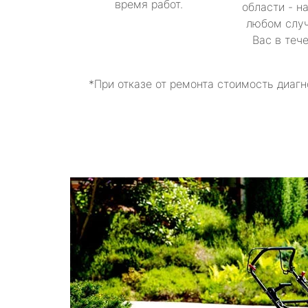
время работ.
области - н
любом случ
Вас в теч
*При отказе от ремонта стоимость диагн