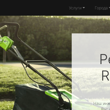
Услуги
Города
Р
R
Наш инж
Вас 