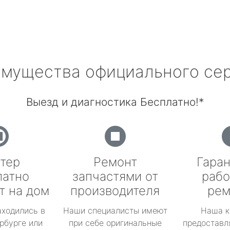
мущества официального се
Выезд и диагностика Бесплатно!*
тер
Ремонт
Гаран
латно
запчастями от
рабо
т на дом
производителя
рем
аходились в
Наши специалисты имеют
Наша к
рбурге или
при себе оригинальные
предоставл