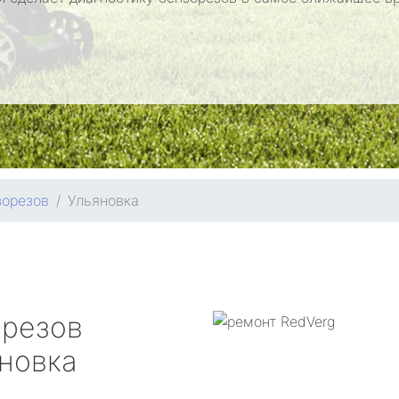
зорезов
Ульяновка
орезов
новка