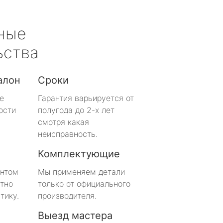
ные
ьства
алон
Сроки
е
Гарантия варьируется от
ости
полугода до 2-х лет
смотря какая
неисправность.
Комплектующие
онтом
Мы применяем детали
тно
только от официального
тику.
производителя.
Выезд мастера