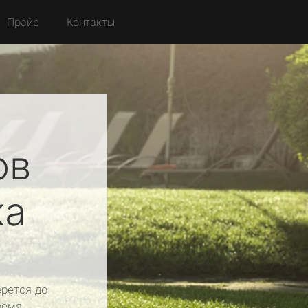
Прайс
Контакты
ов
ка
рется до
ремя.