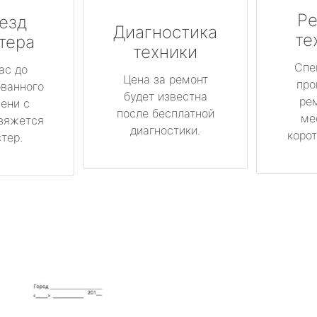
Ре
езд
Диагностика
те
тера
техники
Спе
ас до
Цена за ремонт
про
ованного
будет известна
ре
ени с
после бесплатной
ме
вяжется
диагностики.
корот
тер.