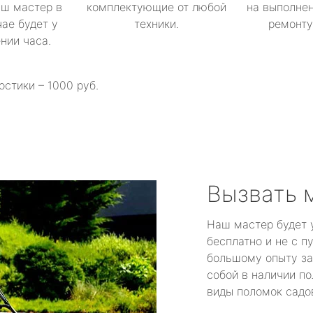
аш мастер в
комплектующие от любой
на выполнен
ае будет у
техники.
ремонту 
ении часа.
остики – 1000 руб.
Вызвать 
Наш мастер будет 
бесплатно и не с п
большому опыту за
собой в наличии по
виды поломок садов