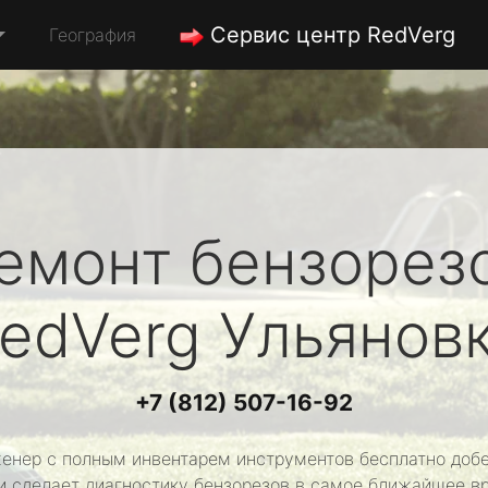
Сервис центр RedVerg
География
емонт бензорез
edVerg
Ульянов
+7 (812) 507-16-92
енер с полным инвентарем инструментов бесплатно добе
и сделает диагностику бензорезов в самое ближайшее в