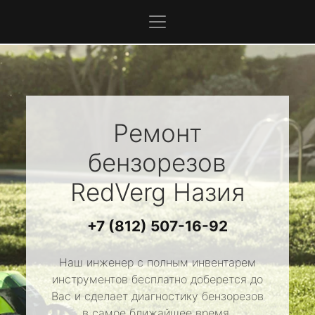
Ремонт
бензорезов
RedVerg
Назия
+7 (812) 507-16-92
Наш инженер с полным инвентарем
инструментов бесплатно доберется до
Вас и сделает диагностику бензорезов
в самое ближайшее время.