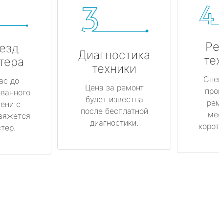
Ре
езд
Диагностика
те
тера
техники
Спе
ас до
Цена за ремонт
про
ованного
будет известна
ре
ени с
после бесплатной
ме
вяжется
диагностики.
корот
тер.