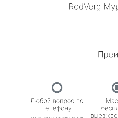
RedVerg
Му
Преи
Любой вопрос по
Мас
телефону
бесп
выезжае