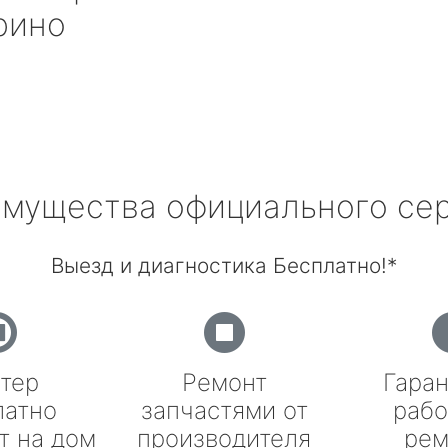
рино
мущества официального се
Выезд и диагностика Бесплатно!*
тер
Ремонт
Гаран
латно
запчастями от
рабо
т на дом
производителя
рем