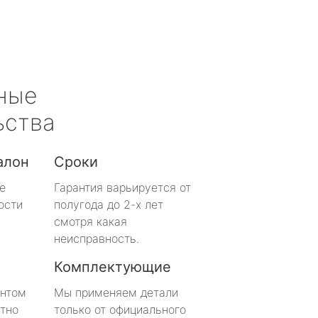
ные
ьства
алон
Сроки
е
Гарантия варьируется от
ости
полугода до 2-х лет
смотря какая
неисправность.
Комплектующие
онтом
Мы применяем детали
тно
только от официального