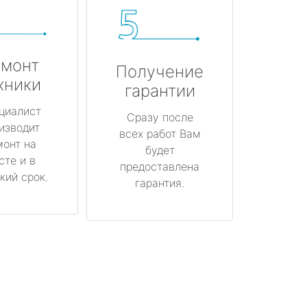
монт
Получение
хники
гарантии
циалист
Сразу после
изводит
всех работ Вам
монт на
будет
сте и в
предоставлена
кий срок.
гарантия.