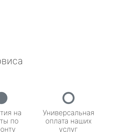
рвиса
тия на
Универсальная
ты по
оплата наших
онту
услуг