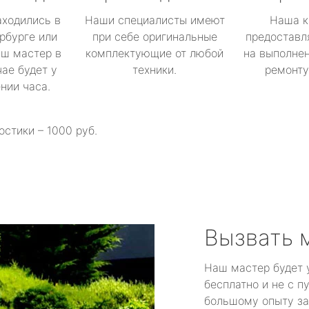
аходились в
Наши специалисты имеют
Наша к
рбурге или
при себе оригинальные
предоставл
аш мастер в
комплектующие от любой
на выполнен
ае будет у
техники.
ремонту 
ении часа.
остики – 1000 руб.
Вызвать 
Наш мастер будет 
бесплатно и не с п
большому опыту за