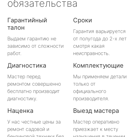
обязательства
Гарантийный
Сроки
талон
Гарантия варьируется
Выдаем гарантию не
от полугода до 2-х лет
зависимо от сложности
смотря какая
работ.
неисправность.
Диагностика
Комплектующие
Мастер перед
Мы применяем детали
ремонтом совершенно
только от
бесплатно производит
официального
диагностику.
производителя.
Наценка
Выезд мастера
У нас честные цены за
Мастер оперативно
ремонт садовой и
приезжает к месту
бензиновой техники без
назначения в течении