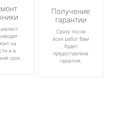
монт
Получение
хники
гарантии
циалист
Сразу после
изводит
всех работ Вам
монт на
будет
сте и в
предоставлена
кий срок.
гарантия.