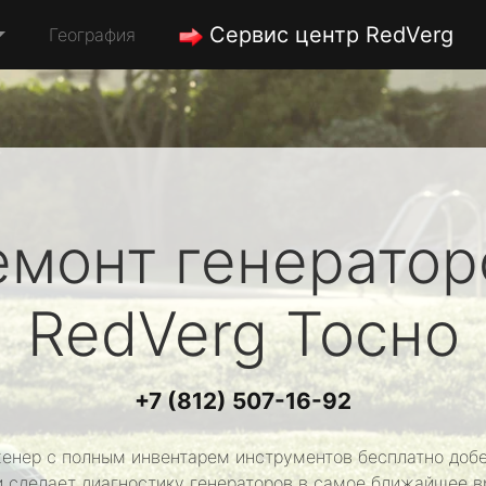
Сервис центр RedVerg
География
емонт генератор
RedVerg
Тосно
+7 (812) 507-16-92
енер с полным инвентарем инструментов бесплатно добе
и сделает диагностику генераторов в самое ближайшее в