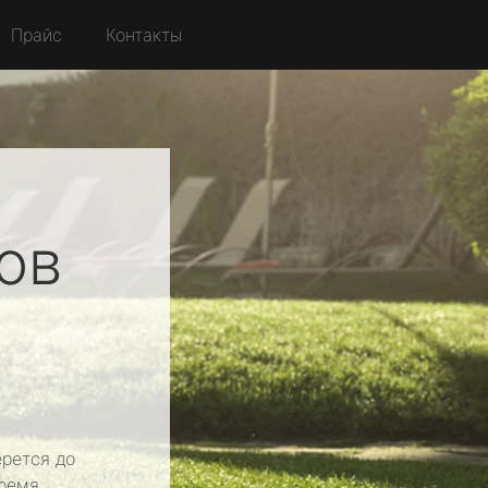
Прайс
Контакты
ов
рется до
ремя.