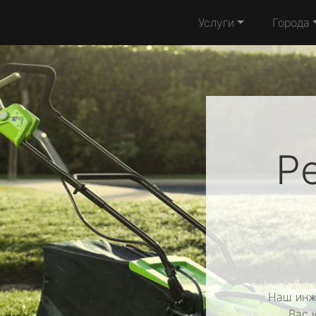
Услуги
Города
Р
Наш инж
Вас 