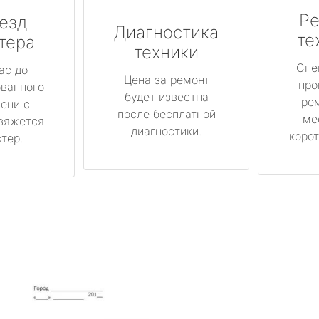
Ре
езд
Диагностика
те
тера
техники
Спе
ас до
Цена за ремонт
про
ованного
будет известна
ре
ени с
после бесплатной
ме
вяжется
диагностики.
корот
тер.