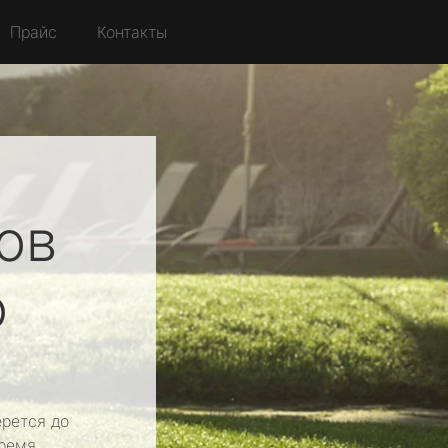
Прайс
Контакты
ов
о
рется до
ремя.