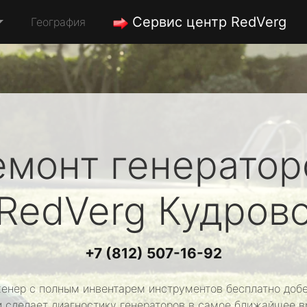
Сервис центр RedVerg
География
емонт генератор
RedVerg
Кудров
+7 (812) 507-16-92
енер с полным инвентарем инструментов бесплатно добе
и сделает диагностику генераторов в самое ближайшее в