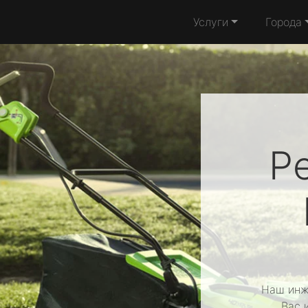
Услуги
Города
Р
Наш инж
Вас 