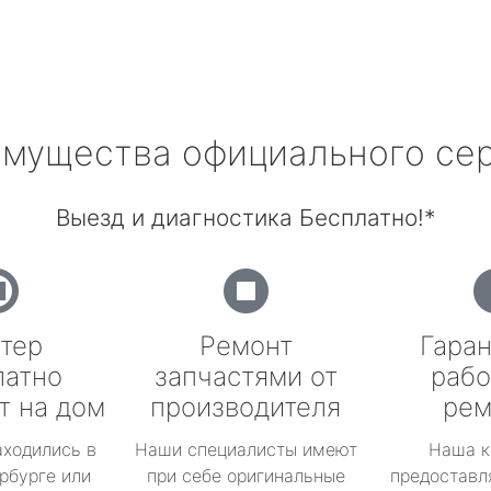
мущества официального се
Выезд и диагностика Бесплатно!*
тер
Ремонт
Гаран
латно
запчастями от
рабо
т на дом
производителя
рем
аходились в
Наши специалисты имеют
Наша к
рбурге или
при себе оригинальные
предоставл