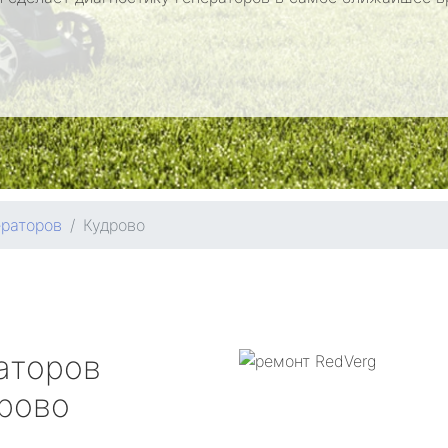
ераторов
Кудрово
аторов
рово