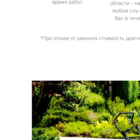
время работ.
области - н
любом случ
Вас в теч
*При отказе от ремонта стоимость диагн