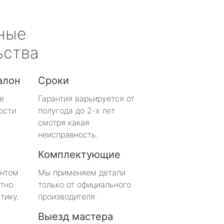
ные
ьства
алон
Сроки
е
Гарантия варьируется от
ости
полугода до 2-х лет
смотря какая
неисправность.
Комплектующие
онтом
Мы применяем детали
тно
только от официального
тику.
производителя.
Выезд мастера