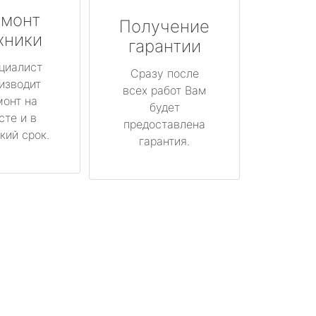
монт
Получение
хники
гарантии
циалист
Сразу после
изводит
всех работ Вам
монт на
будет
сте и в
предоставлена
кий срок.
гарантия.