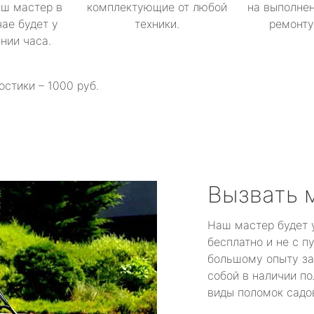
аш мастер в
комплектующие от любой
на выполнен
ае будет у
техники.
ремонту 
ении часа.
остики – 1000 руб.
Вызвать 
Наш мастер будет 
бесплатно и не с п
большому опыту за
собой в наличии по
виды поломок садов