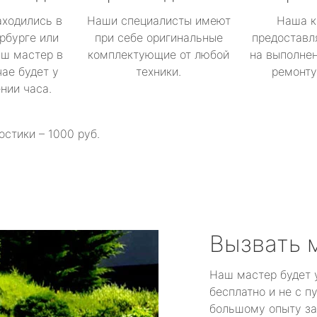
аходились в
Наши специалисты имеют
Наша к
рбурге или
при себе оригинальные
предоставл
аш мастер в
комплектующие от любой
на выполнен
ае будет у
техники.
ремонту 
ении часа.
остики – 1000 руб.
Вызвать 
Наш мастер будет 
бесплатно и не с п
большому опыту за