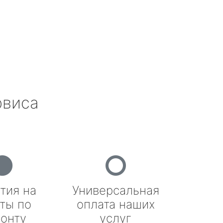
рвиса
тия на
Универсальная
ты по
оплата наших
онту
услуг