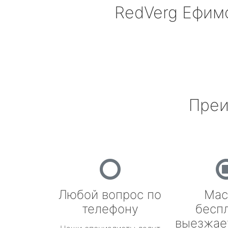
RedVerg
Ефим
Преи
Любой вопрос по
Мас
телефону
бесп
выезжае