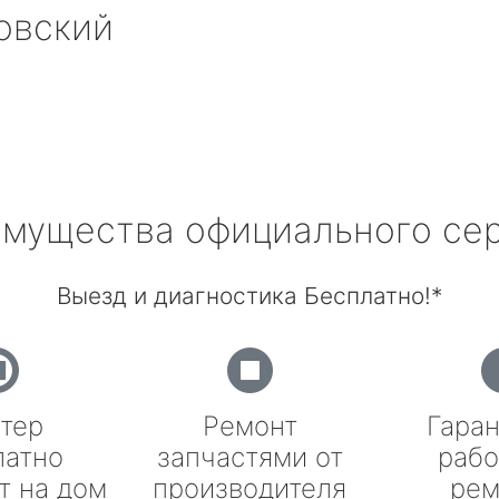
овский
мущества официального се
Выезд и диагностика Бесплатно!*
тер
Ремонт
Гаран
латно
запчастями от
рабо
т на дом
производителя
рем