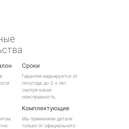
ные
ьства
алон
Сроки
е
Гарантия варьируется от
ости
полугода до 2-х лет
смотря какая
неисправность.
Комплектующие
онтом
Мы применяем детали
тно
только от официального