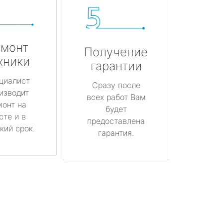
монт
Получение
хники
гарантии
циалист
Сразу после
изводит
всех работ Вам
монт на
будет
сте и в
предоставлена
кий срок.
гарантия.