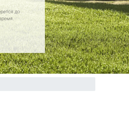
рется до
время.