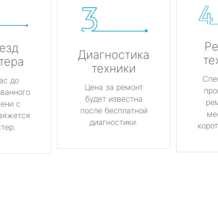
Ре
езд
Диагностика
те
тера
техники
Спе
ас до
Цена за ремонт
про
ованного
будет известна
ре
ени с
после бесплатной
ме
вяжется
диагностики.
корот
тер.