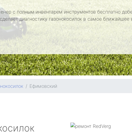
енер с полным инвентарем инструментов бесплатно добе
 сделает диагностику газонокосилок в самое ближайшее 
онокосилок
Ефимовский
косилок