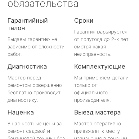
обязательства
Гарантийный
Сроки
талон
Гарантия варьируется
Выдаем гарантию не
от полугода до 2-х лет
зависимо от сложности
смотря какая
работ.
неисправность.
Диагностика
Комплектующие
Мастер перед
Мы применяем детали
ремонтом совершенно
только от
бесплатно производит
официального
диагностику.
производителя.
Наценка
Выезд мастера
У нас честные цены за
Мастер оперативно
ремонт садовой и
приезжает к месту
бензиновой техники без
назначения в течении