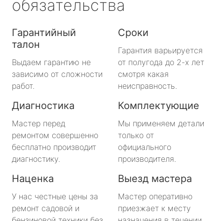
обязательства
Гарантийный
Сроки
талон
Гарантия варьируется
Выдаем гарантию не
от полугода до 2-х лет
зависимо от сложности
смотря какая
работ.
неисправность.
Диагностика
Комплектующие
Мастер перед
Мы применяем детали
ремонтом совершенно
только от
бесплатно производит
официального
диагностику.
производителя.
Наценка
Выезд мастера
У нас честные цены за
Мастер оперативно
ремонт садовой и
приезжает к месту
бензиновой техники без
назначения в течении