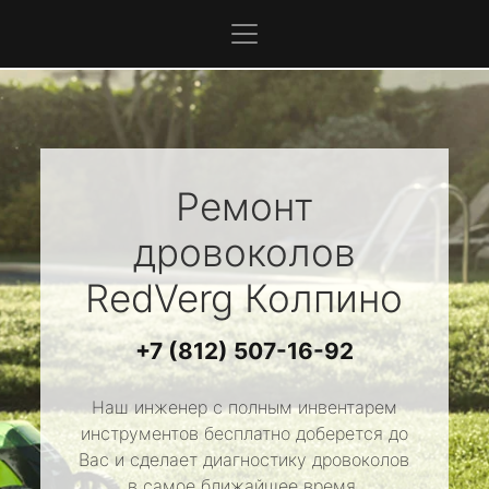
Ремонт
дровоколов
RedVerg
Колпино
+7 (812) 507-16-92
Наш инженер с полным инвентарем
инструментов бесплатно доберется до
Вас и сделает диагностику дровоколов
в самое ближайшее время.