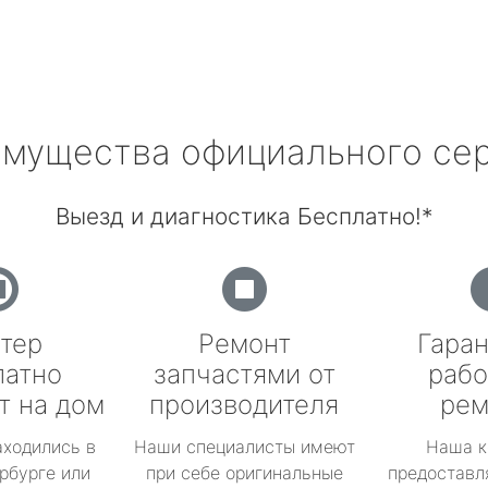
мущества официального се
Выезд и диагностика Бесплатно!*
тер
Ремонт
Гаран
латно
запчастями от
рабо
т на дом
производителя
рем
аходились в
Наши специалисты имеют
Наша к
рбурге или
при себе оригинальные
предоставл