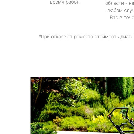
время работ.
области - н
любом случ
Вас в теч
*При отказе от ремонта стоимость диагн