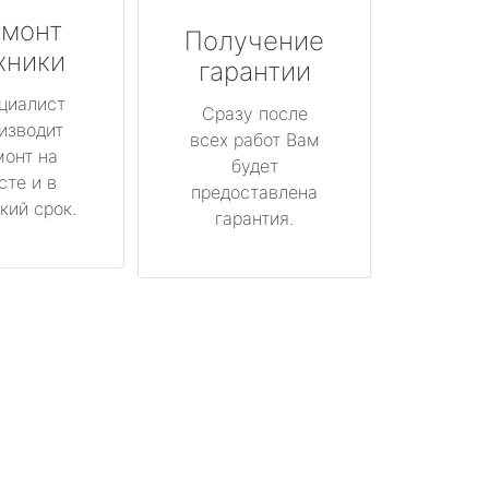
монт
Получение
хники
гарантии
циалист
Сразу после
изводит
всех работ Вам
монт на
будет
сте и в
предоставлена
кий срок.
гарантия.