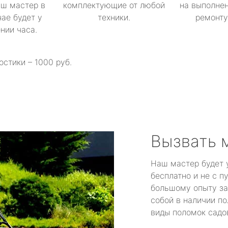
аш мастер в
комплектующие от любой
на выполнен
ае будет у
техники.
ремонту 
ении часа.
остики – 1000 руб.
Вызвать 
Наш мастер будет 
бесплатно и не с п
большому опыту за
собой в наличии по
виды поломок садов