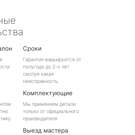
ные
ьства
алон
Сроки
е
Гарантия варьируется от
ости
полугода до 2-х лет
смотря какая
неисправность.
Комплектующие
онтом
Мы применяем детали
тно
только от официального
тику.
производителя.
Выезд мастера