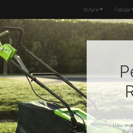
Услуги
Города
Р
Наш инж
Вас 