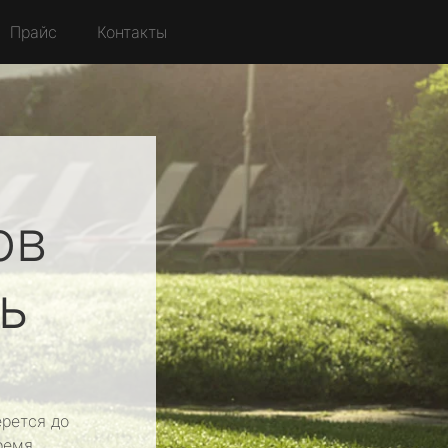
Прайс
Контакты
ов
ь
рется до
ремя.