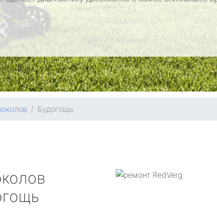
воколов
Будогощь
околов
огощь