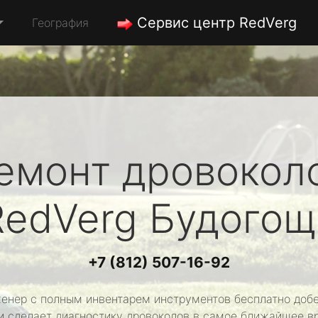
Сервис центр RedVerg
География
емонт дровокол
RedVerg
Будогощ
+7 (812) 507-16-92
енер с полным инвентарем инструментов бесплатно добе
и сделает диагностику дровоколов в самое ближайшее в