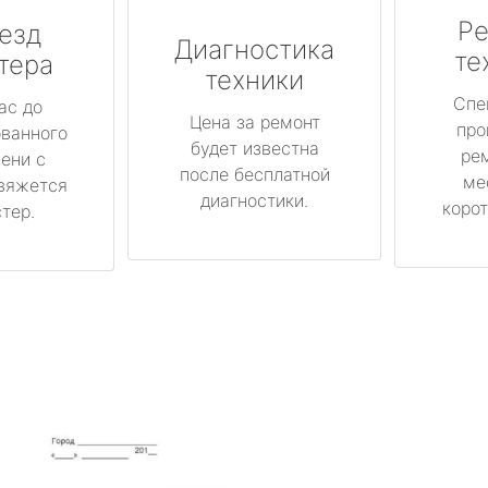
Ре
езд
Диагностика
те
тера
техники
Спе
ас до
Цена за ремонт
про
ованного
будет известна
ре
ени с
после бесплатной
ме
вяжется
диагностики.
корот
тер.