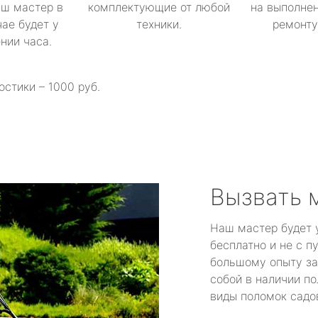
аш мастер в
комплектующие от любой
на выполнен
ае будет у
техники.
ремонту 
ении часа.
остики – 1000 руб.
Вызвать 
Наш мастер будет 
бесплатно и не с п
большому опыту за
собой в наличии по
виды поломок садов