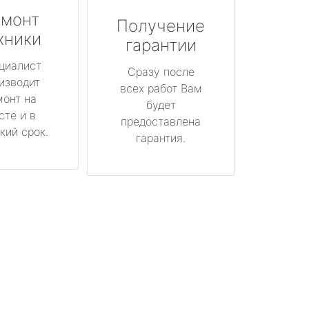
монт
Получение
хники
гарантии
циалист
Сразу после
изводит
всех работ Вам
монт на
будет
сте и в
предоставлена
кий срок.
гарантия.