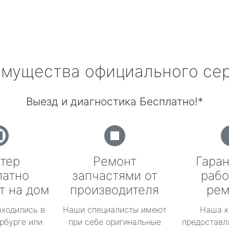
мущества официального се
Выезд и диагностика Бесплатно!*
тер
Ремонт
Гаран
латно
запчастями от
рабо
т на дом
производителя
рем
аходились в
Наши специалисты имеют
Наша к
рбурге или
при себе оригинальные
предоставл