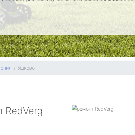
зопил
Ушково
л
RedVerg