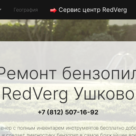
Сервис центр RedVerg
География
Ремонт бензопи
RedVerg
Ушково
+7 (812) 507-16-92
енер с полным инвентарем инструментов бесплатно добе
 и сделает диагностику бензопил в самое ближайшее вр