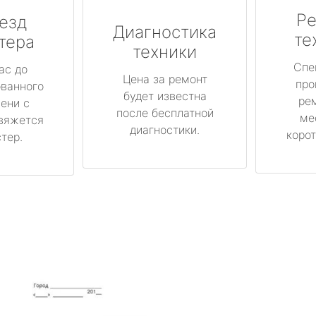
Ре
езд
Диагностика
те
тера
техники
Спе
ас до
Цена за ремонт
про
ованного
будет известна
ре
ени с
после бесплатной
ме
вяжется
диагностики.
корот
тер.