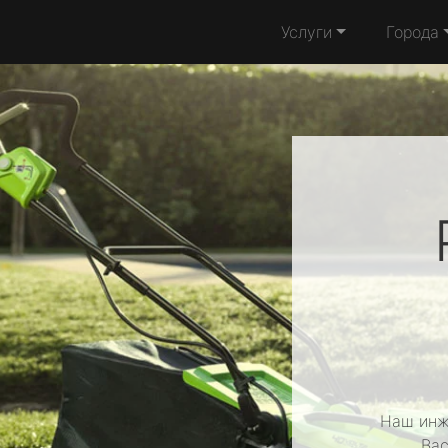
Услуги
Города
Наш инж
Вас