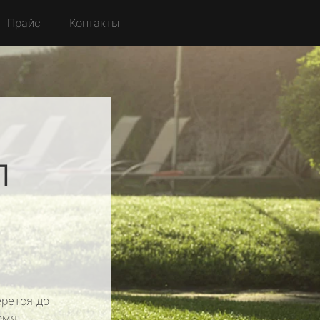
Прайс
Контакты
л
рется до
емя.