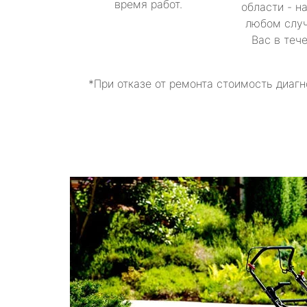
время работ.
области - н
любом случ
Вас в теч
*При отказе от ремонта стоимость диагн