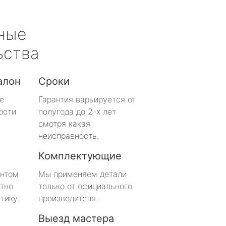
ные
ьства
алон
Сроки
е
Гарантия варьируется от
ости
полугода до 2-х лет
смотря какая
неисправность.
Комплектующие
онтом
Мы применяем детали
тно
только от официального
тику.
производителя.
Выезд мастера