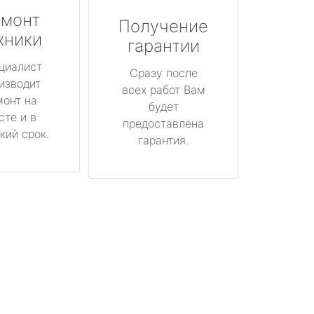
монт
Получение
хники
гарантии
циалист
Сразу после
изводит
всех работ Вам
монт на
будет
сте и в
предоставлена
кий срок.
гарантия.