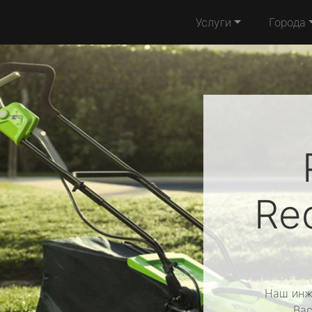
Услуги
Города
Re
Наш инж
Вас