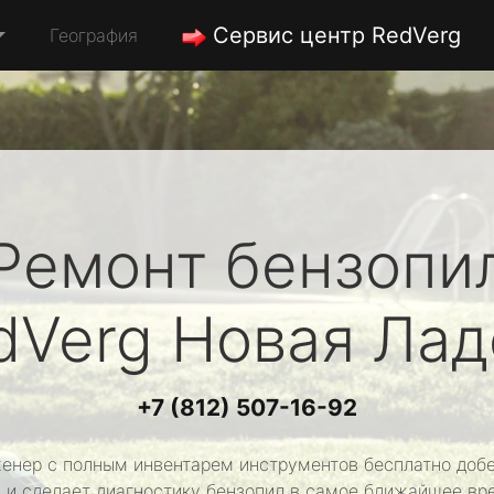
Сервис центр RedVerg
География
Ремонт бензопи
dVerg
Новая Лад
+7 (812) 507-16-92
енер с полным инвентарем инструментов бесплатно добе
 и сделает диагностику бензопил в самое ближайшее вр