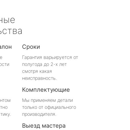
ные
ьства
алон
Сроки
е
Гарантия варьируется от
ости
полугода до 2-х лет
смотря какая
неисправность.
Комплектующие
онтом
Мы применяем детали
тно
только от официального
тику.
производителя.
Выезд мастера