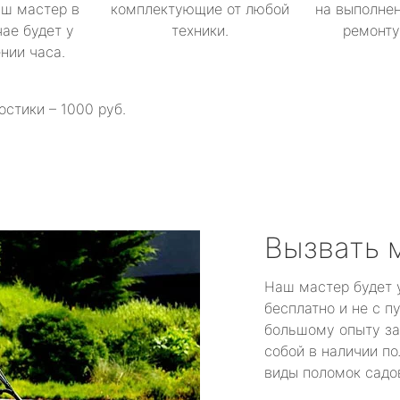
аш мастер в
комплектующие от любой
на выполнен
ае будет у
техники.
ремонту 
ении часа.
остики – 1000 руб.
Вызвать 
Наш мастер будет 
бесплатно и не с п
большому опыту за
собой в наличии по
виды поломок садов