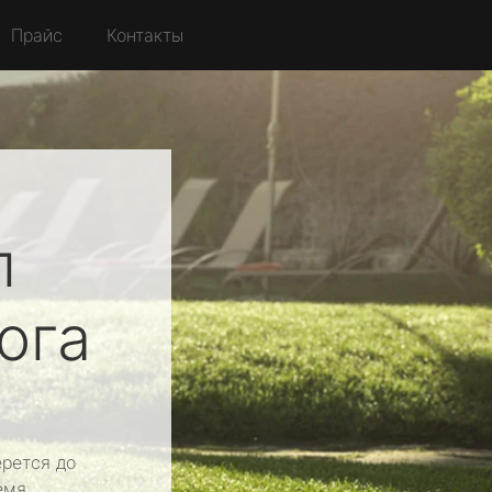
Прайс
Контакты
л
ога
рется до
емя.