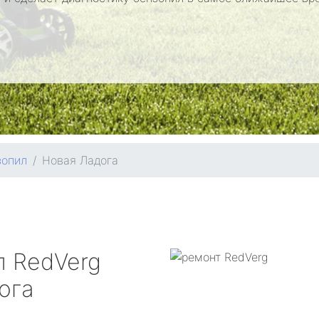
зопил
Новая Ладога
л
RedVerg
ога