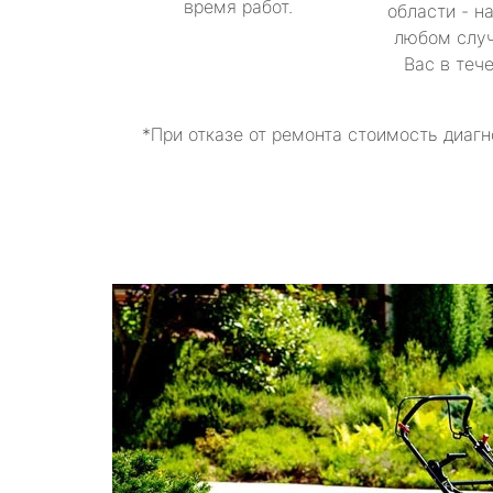
время работ.
области - н
любом случ
Вас в теч
*При отказе от ремонта стоимость диагн