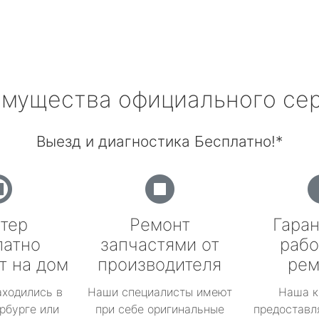
мущества официального се
Выезд и диагностика Бесплатно!*
тер
Ремонт
Гаран
латно
запчастями от
рабо
т на дом
производителя
рем
аходились в
Наши специалисты имеют
Наша к
рбурге или
при себе оригинальные
предоставл