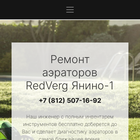
Ремонт
аэраторов
RedVerg
Янино-1
+7 (812) 507-16-92
Наш инженер с полным инвентарем
инструментов бесплатно доберется до
Вас и сделает диагностику аэраторов в
самое ближайшее время.