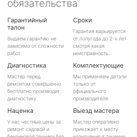
обязательства
Гарантийный
Сроки
талон
Гарантия варьируется
Выдаем гарантию не
от полугода до 2-х лет
зависимо от сложности
смотря какая
работ.
неисправность.
Диагностика
Комплектующие
Мастер перед
Мы применяем детали
ремонтом совершенно
только от
бесплатно производит
официального
диагностику.
производителя.
Наценка
Выезд мастера
У нас честные цены за
Мастер оперативно
ремонт садовой и
приезжает к месту
бензиновой техники без
назначения в течении