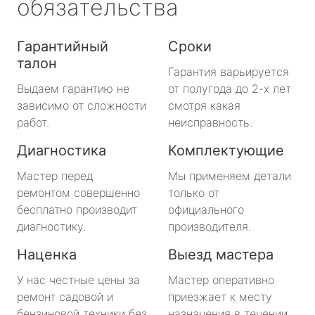
обязательства
Гарантийный
Сроки
талон
Гарантия варьируется
Выдаем гарантию не
от полугода до 2-х лет
зависимо от сложности
смотря какая
работ.
неисправность.
Диагностика
Комплектующие
Мастер перед
Мы применяем детали
ремонтом совершенно
только от
бесплатно производит
официального
диагностику.
производителя.
Наценка
Выезд мастера
У нас честные цены за
Мастер оперативно
ремонт садовой и
приезжает к месту
бензиновой техники без
назначения в течении