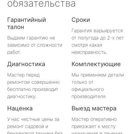
обязательства
Гарантийный
Сроки
талон
Гарантия варьируется
Выдаем гарантию не
от полугода до 2-х лет
зависимо от сложности
смотря какая
работ.
неисправность.
Диагностика
Комплектующие
Мастер перед
Мы применяем детали
ремонтом совершенно
только от
бесплатно производит
официального
диагностику.
производителя.
Наценка
Выезд мастера
У нас честные цены за
Мастер оперативно
ремонт садовой и
приезжает к месту
бензиновой техники без
назначения в течении