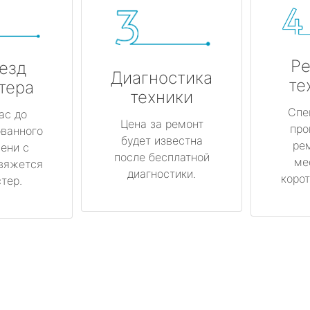
Ре
езд
Диагностика
те
тера
техники
Спе
ас до
Цена за ремонт
про
ованного
будет известна
ре
ени с
после бесплатной
ме
вяжется
диагностики.
корот
тер.