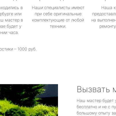
аходились в
Наши специалисты имеют
Наша к
рбурге или
при себе оригинальные
предоставл
аш мастер в
комплектующие от любой
на выполнен
ае будет у
техники.
ремонту 
ении часа.
остики – 1000 руб.
Вызвать 
Наш мастер будет 
бесплатно и не с п
большому опыту за