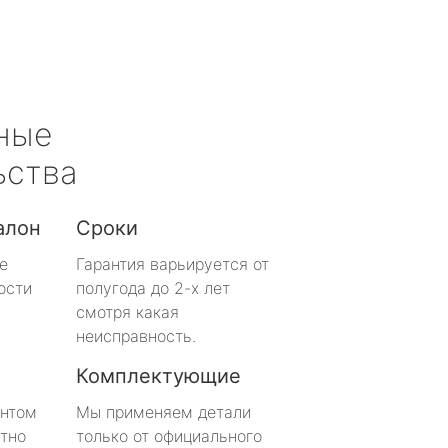
ные
ьства
алон
Сроки
е
Гарантия варьируется от
ости
полугода до 2-х лет
смотря какая
неисправность.
Комплектующие
онтом
Мы применяем детали
тно
только от официального