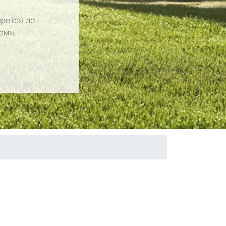
рется до
емя.