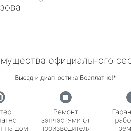
зова
мущества официального се
Выезд и диагностика Бесплатно!*
тер
Ремонт
Гаран
латно
запчастями от
рабо
т на дом
производителя
рем