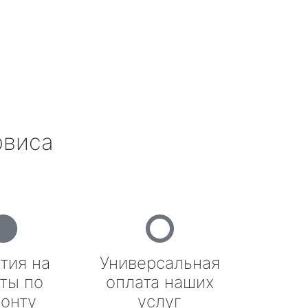
рвиса
тия на
Универсальная
ты по
оплата наших
онту
услуг