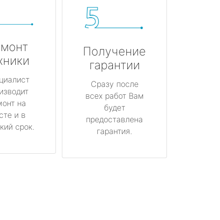
монт
Получение
хники
гарантии
циалист
Сразу после
изводит
всех работ Вам
монт на
будет
сте и в
предоставлена
кий срок.
гарантия.